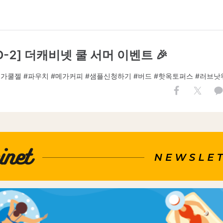
[D-2] 더캐비넷 쿨 서머 이벤트 🎉
텐가쿨젤 #파우치 #메가커피 #샘플신청하기 #버드 #핫옥토퍼스 #러브낫