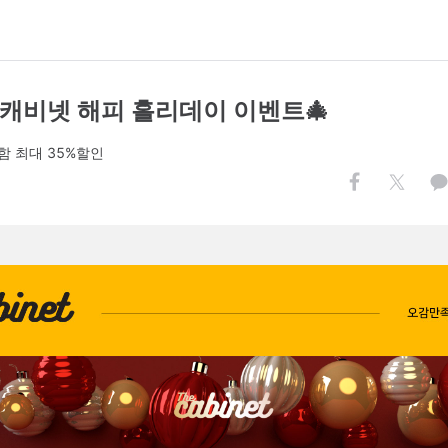
더캐비넷 해피 홀리데이 이벤트🎄
함 최대 35%할인