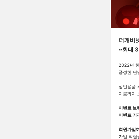
더캐비넷
~최대 
2022년
풍성한 연
성인용품 
지금까지 
이벤트 브랜
이벤트 기간 
회원가입하
가입 적립금