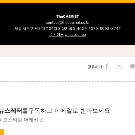
TheCABINET
contact@thecabinet.co.kr
서울 서초구 서초대로34길 8 양지빌딩 402호 / 070-8098-8747
수신거부
Unsubscribe
공유하기
 뉴스레터
를
구독하고 이메일로 받아보세요
이프스타일 더캐비넷