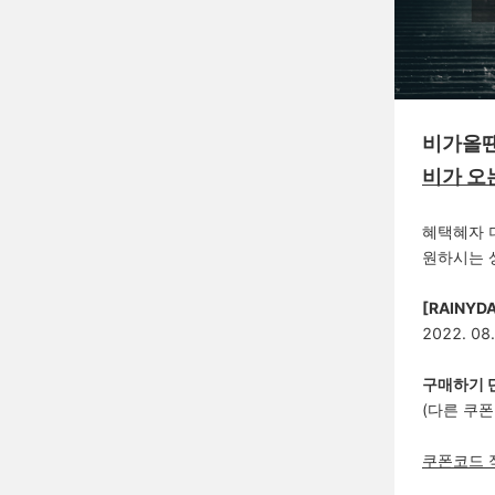
비가올땐
비가 오
혜택혜자 
원하시는 
[RAINYD
2022. 0
구매하기 
(다른 쿠폰
쿠폰코드 