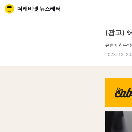
더캐비넷 뉴스레터
(광고) 
유튜버 찬우박이
2023. 12. 20