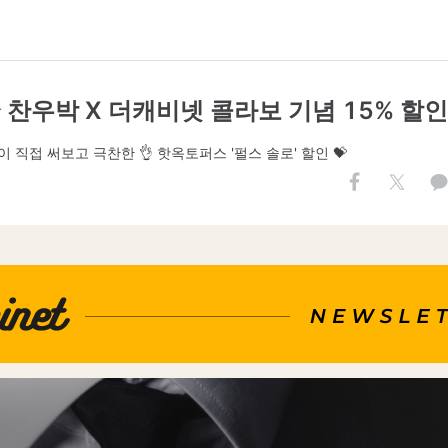
✨ 찬우박 X 더캐비넷 콜라보 기념 15% 할인 
 직접 써보고 극찬한 👌 핫옥토퍼스 '펄스 솔로' 할인 💝
.